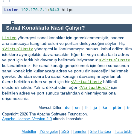
Listen
192.170
.
2.1
:
8443
 https
Sanal Konaklarla Nasıl Çalışır?
yönergesi sanal konaklar için gerçeklenmemiştir; sadece
Listen
ana sunucuya hangi adresleri ve portları dinleyeceğini söyler. Hiç
yönergesi kullanılmamışsa sunucu kabul edilen tüm
<VirtualHost>
isteklere aynı şekilde davranacaktır. Eğer bir veya daha fazla adres
ve port için farklı bir davranış belirtmek istiyorsanız
<VirtualHost>
kullanabilirsiniz. Bir sanal konağı gerçeklemek için önce sunucunun
sanal konak için kullanacağı adres ve portu dinleyeceğini belirtmek
gerekir. Bundan sonra bu sanal konağın davranışını ayarlamak
üzere belirtilen adres ve port için bir
bölümü
<VirtualHost>
oluşturulmalıdır. Yalnız dikkat edin, eğer
için
<VirtualHost>
belirtilen adres ve port sunucu tarafından dinlenmiyorsa ona
erişemezsiniz.
Mevcut Diller:
de
|
en
|
fr
|
ja
|
ko
|
pt-br
|
tr
Copyright 2026 The Apache Software Foundation.
Apache License, Version 2.0
altında lisanslıdır.
Modüller
|
Yönergeler
|
SSS
|
Terimler
|
Site Haritası
|
Hata bildir