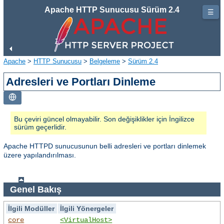
Apache HTTP Sunucusu Sürüm 2.4
☰
Apache
>
HTTP Sunucusu
>
Belgeleme
>
Sürüm 2.4
Adresleri ve Portları Dinleme
Bu çeviri güncel olmayabilir. Son değişiklikler için İngilizce
sürüm geçerlidir.
Apache HTTPD sunucusunun belli adresleri ve portları dinlemek
üzere yapılandırılması.
Genel Bakış
İlgili Modüller
İlgili Yönergeler
core
<VirtualHost>