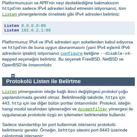
Platformunuzun ve APR'nin neyi desteklediğine bakmaksızın
'nin sadece IPv4 adresleri kabul etmesini istiyorsanız, tüm
httpd
yönergelerinde örnekteki gibi IPv4 adresleri belirtiniz:
Listen
Listen
0.0
.
0.0
:
80
Listen
192.0
.
2.1
:
80
Platformunuz IPv4 ve IPv6 adresleri ayrı soketlerden kabul ediyorsa
ve
'nin de buna uygun davranmasını (yani IPv4 eşlemli IPv6
httpd
adreslerin iptalini) istiyorsanız
betiğine
configure
--disable-v4-
seçeneğini belirtiniz. Bu seçenek FreeBSD, NetBSD ve
mapped
OpenBSD'de öntanımlıdır.
Protokolü Listen ile Belirtme
yönergesinin isteğe bağlı ikinci değiştirgesi
protokol
çoğu
Listen
yapılandırmada gerekli olmaz. Belirtilmediği takdirde,
için
https
443,
için ise diğer bütün portlar öntanımlıdır. Protokol, isteğin
http
hangi modül tarafından işleneceğini ve
yönergesi ile
AcceptFilter
uygulanacak protokole özgü en iyilemeleri belirlemekte kullanılır.
Sadece standartdışı bir port kullanmak isterseniz protokolü
belirtmeniz gerekir. Örneğin, bir
sitesini port 8443 üzerinde
https
çalıştırmak isterseniz: