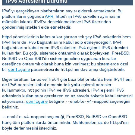
IPv6 Adreslerin Durumu
IPv6'yı gerçekleyen platformların sayısı giderek artmaktadır. Bu
platformların çoğunda
APR
, httpd'nin IPv6 soketleri ayırmasını
mümkün kılarak IPv6'yı desteklemekte ve IPv6 üzerinden
gönderilmiş istekleri elde etmektedir.
httpd yöneticilerinin kafasını karıştırıran tek şey IPv6 soketlerin hem
IPv4 hem de IPv6 bağlantılarını kabul edip etmeyeceğidir. IPv4
bağlantılarını kabul eden IPv6 soketleri IPv4 eşlemli IPv6 adresleri
kullanırlar. Bu çoğu sistemde öntanımlı olarak böyleyken, FreeBSD,
NetBSD ve OpenBSD'de sistem geneline uygulanan kurallar
gereğince öntanımlı olarak buna izin verilmez; bu sistemlerde özel
bir
parametresi ile
'nin davranışı değiştirilebilir.
configure
httpd
Diğer taraftan, Linux ve Tru64 gibi bazı platformlarda hem IPv4 hem
de IPv6 adresleri kabul etmenin
tek yolu
eşlemli adresler
kullanmaktır.
'nin IPv4 ve IPv6 adresleri, IPv4 eşlemli IPv6
httpd
adreslerin kullanımını gerektiren en az sayıda soketle kabul etmesini
istiyorsanız,
betiğine
seçeneğini
configure
--enable-v4-mapped
belirtiniz.
seçeneği, FreeBSD, NetBSD ve OpenBSD
--enable-v4-mapped
hariç tüm platformlarda öntanımlıdır. Muhtemelen siz de
'nin
httpd
böyle derlenmesini isterdiniz.