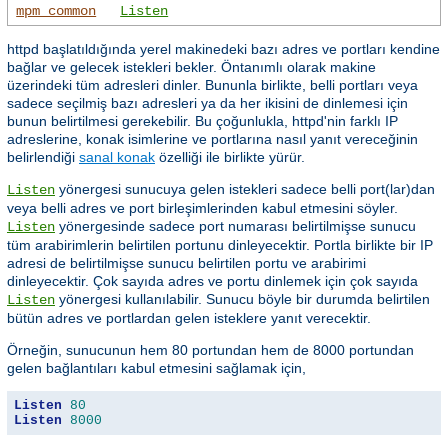
mpm_common
Listen
httpd başlatıldığında yerel makinedeki bazı adres ve portları kendine
bağlar ve gelecek istekleri bekler. Öntanımlı olarak makine
üzerindeki tüm adresleri dinler. Bununla birlikte, belli portları veya
sadece seçilmiş bazı adresleri ya da her ikisini de dinlemesi için
bunun belirtilmesi gerekebilir. Bu çoğunlukla, httpd'nin farklı IP
adreslerine, konak isimlerine ve portlarına nasıl yanıt vereceğinin
belirlendiği
sanal konak
özelliği ile birlikte yürür.
yönergesi sunucuya gelen istekleri sadece belli port(lar)dan
Listen
veya belli adres ve port birleşimlerinden kabul etmesini söyler.
yönergesinde sadece port numarası belirtilmişse sunucu
Listen
tüm arabirimlerin belirtilen portunu dinleyecektir. Portla birlikte bir IP
adresi de belirtilmişse sunucu belirtilen portu ve arabirimi
dinleyecektir. Çok sayıda adres ve portu dinlemek için çok sayıda
yönergesi kullanılabilir. Sunucu böyle bir durumda belirtilen
Listen
bütün adres ve portlardan gelen isteklere yanıt verecektir.
Örneğin, sunucunun hem 80 portundan hem de 8000 portundan
gelen bağlantıları kabul etmesini sağlamak için,
Listen
80
Listen
8000