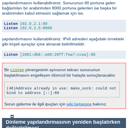
yapılandırmasını kullanabilirsiniz. Sunucunun 80 portuna gelen
bağlantıları bir arabirimden 8000 portuna gelenleri ise başka bir
arabirimden kabul etmesini sağlamak için ise,
Listen
192.0
.
2.1
:
80
Listen
192.0
.
2.5
:
8000
yapılandırmasını kullanabilirsiniz. IPv6 adresleri aşağıdaki örnekteki
gibi köşeli ayraçlar içine alınarak belirtilmelidir:
Listen
[
2001:db8::a00:20ff:fea7:ccea
]:
80
Bir
yönergesinin aynısının tekrarı sunucunun
Listen
başlatılmasını engelleyen ölümcül bir hatayla sonuçlanacaktır.
(48)Address already in use: make_sock: could not
bind to address [::]:80
Sorun giderme ile ilgili ipuçları için
wiki belgesine
bakınız.
Dinleme yapılandırmasının yeniden başlatırken
değiştirilmesi