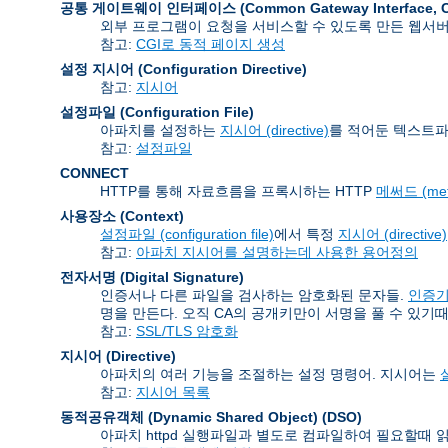
공통 게이트웨이 인터페이스 (Common Gateway Interface
,
외부 프로그램이 요청을 서비스할 수 있도록 만든 웹서
참고:
CGI로 동적 페이지 생성
설정 지시어 (Configuration Directive)
참고:
지시어
설정파일 (Configuration File)
아파치를 설정하는
지시어 (directive)
를 적어둔 텍스트파
참고:
설정파일
CONNECT
HTTP를 통해 자료흐름을 프록시하는 HTTP
메써드 (met
사용장소 (Context)
설정파일 (configuration file)
에서 특정
지시어 (directive)
참고:
아파치 지시어를 설명하는데 사용한 용어정의
전자서명 (Digital Signature)
인증서나 다른 파일을 검사하는 암호화된 문자들.
인증기관 
명을 만든다. 오직 CA의 공개키만이 서명을 풀 수 있기때
참고:
SSL/TLS 암호화
지시어 (Directive)
아파치의 여러 기능을 조절하는 설정 명령어. 지시어는
설
참고:
지시어 목록
동적공유객체 (Dynamic Shared Object)
(DSO)
아파치 httpd 실행파일과 별도로 컴파일하여 필요할때 