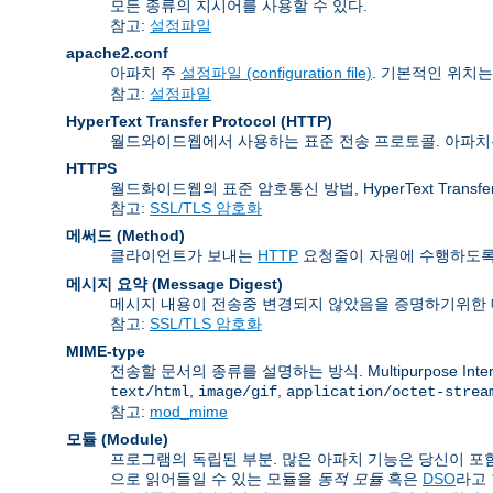
모든 종류의 지시어를 사용할 수 있다.
참고:
설정파일
apache2.conf
아파치 주
설정파일 (configuration file)
. 기본적인 위치
참고:
설정파일
HyperText Transfer Protocol
(HTTP)
월드와이드웹에서 사용하는 표준 전송 프로토콜. 아파
HTTPS
월드화이드웹의 표준 암호통신 방법, HyperText Transfer P
참고:
SSL/TLS 암호화
메써드 (Method)
클라이언트가 보내는
HTTP
요청줄이 자원에 수행하도록 
메시지 요약 (Message Digest)
메시지 내용이 전송중 변경되지 않았음을 증명하기위한 
참고:
SSL/TLS 암호화
MIME-type
전송할 문서의 종류를 설명하는 방식. Multipurpose Inte
,
,
text/html
image/gif
application/octet-strea
참고:
mod_mime
모듈 (Module)
프로그램의 독립된 부분. 많은 아파치 기능은 당신이 포함
으로 읽어들일 수 있는 모듈을
동적 모듈
혹은
DSO
라고