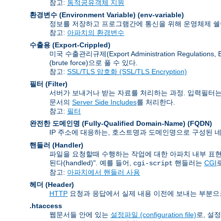
참고:
동적공유객체 지원
환경변수 (Environment Variable)
(env-variable)
정보를 저장하고 프로그램간에 통신을 위해 운영체제 쉘이
참고:
아파치의 환경변수
수출용 (Export-Crippled)
미국 수출관리규제(Export Administration Regu
(brute force)으로 풀 수 있다.
참고:
SSL/TLS 암호화 (SSL/TLS Encryption)
필터 (Filter)
서버가 보내거나 받는 자료를 처리하는 과정. 입력필터는
문서의
Server Side Includes
를 처리한다.
참고:
필터
완전한 도메인명 (Fully-Qualified Domain-Name)
(FQDN)
IP 주소에 대응하는, 호스트명과 도메인명으로 구성된 네
핸들러 (Handler)
파일을 요청할때 수행하는 작업에 대한 아파치 내부 표현
된다(handled)". 예를 들어,
핸들러는
CGI
cgi-script
참고:
아파치에서 핸들러 사용
헤더 (Header)
HTTP
요청과 응답에서 실제 내용 이전에 보내는 부분으
.htaccess
웹문서들 안에 있는
설정파일 (configuration file)
로, 설