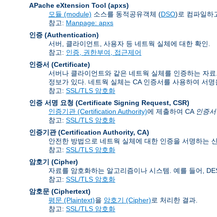
APache eXtension Tool
(apxs)
모듈 (module)
소스를 동적공유객체 (
DSO
)로 컴파일하고
참고:
Manpage: apxs
인증 (Authentication)
서버, 클라이언트, 사용자 등 네트웍 실체에 대한 확인.
참고:
인증, 권한부여, 접근제어
인증서 (Certificate)
서버나 클라이언트와 같은 네트웍 실체를 인증하는 자료. 인
정보가 있다. 네트웍 실체는 CA 인증서를 사용하여 서명
참고:
SSL/TLS 암호화
인증 서명 요청 (Certificate Signing Request
,
CSR)
인증기관 (Certification Authority)
에 제출하여 CA
인증서 (C
참고:
SSL/TLS 암호화
인증기관 (Certification Authority
,
CA)
안전한 방법으로 네트웍 실체에 대한 인증을 서명하는 신
참고:
SSL/TLS 암호화
암호기 (Cipher)
자료를 암호화하는 알고리즘이나 시스템. 예를 들어, DES, 
참고:
SSL/TLS 암호화
암호문 (Ciphertext)
평문 (Plaintext)
을
암호기 (Cipher)
로 처리한 결과.
참고:
SSL/TLS 암호화