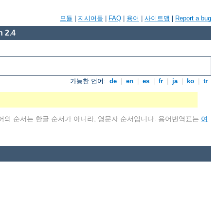
모듈
|
지시어들
|
FAQ
|
용어
|
사이트맵
|
Report a bug
 2.4
가능한 언어:
de
|
en
|
es
|
fr
|
ja
|
ko
|
tr
어의 순서는 한글 순서가 아니라, 영문자 순서입니다. 용어번역표는
여