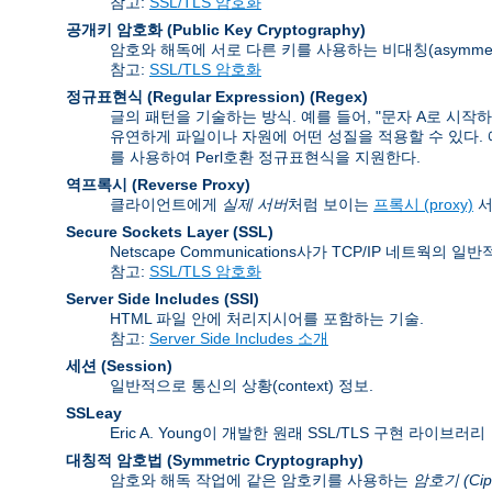
참고:
SSL/TLS 암호화
공개키 암호화 (Public Key Cryptography)
암호와 해독에 서로 다른 키를 사용하는 비대칭(asymmet
참고:
SSL/TLS 암호화
정규표현식 (Regular Expression)
(Regex)
글의 패턴을 기술하는 방식. 예를 들어, "문자 A로 시작
유연하게 파일이나 자원에 어떤 성질을 적용할 수 있다. 예를 들
를 사용하여 Perl호환 정규표현식을 지원한다.
역프록시 (Reverse Proxy)
클라이언트에게
실제 서버
처럼 보이는
프록시 (proxy)
서
Secure Sockets Layer
(SSL)
Netscape Communications사가 TCP/IP 네트
참고:
SSL/TLS 암호화
Server Side Includes
(SSI)
HTML 파일 안에 처리지시어를 포함하는 기술.
참고:
Server Side Includes 소개
세션 (Session)
일반적으로 통신의 상황(context) 정보.
SSLeay
Eric A. Young이 개발한 원래 SSL/TLS 구현 라이브러리
대칭적 암호법 (Symmetric Cryptography)
암호와 해독 작업에 같은 암호키를 사용하는
암호기 (Cip