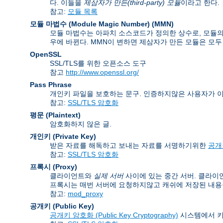
다. 이들을
제삼자가 만든(third-party) 모듈
이라고 한다.
참고:
모듈 목록
모듈 마법수 (Module Magic Number)
(
MMN
)
모듈 마법수는 아파치 소스코드가 정의한 상수로, 모듈의 
우에 바뀐다. MMN이 변하면 제삼자가 만든 모듈은 모두
OpenSSL
SSL/TLS를 위한 오픈소스 도구
참고
http://www.openssl.org/
Pass Phrase
개인키 파일을 보호하는 문구. 인증하지않은 사용자가 
참고:
SSL/TLS 암호화
평문 (Plaintext)
암호화하지 않은 글.
개인키 (Private Key)
받은 자료를 해독하고 보내는 자료를 서명하기위한
공개키
참고:
SSL/TLS 암호화
프록시 (Proxy)
클라이언트와
실제 서버
사이에 있는 중간 서버. 클라이
프록시는 매번 서버에 요청하지않고 캐쉬에 저장된 내용을
참고:
mod_proxy
공개키 (Public Key)
공개키 암호화 (Public Key Cryptography)
시스템에서 키