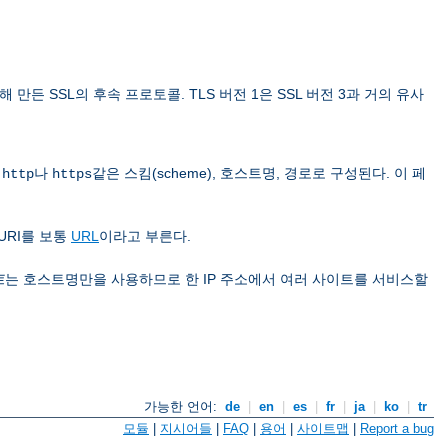
 위해 만든 SSL의 후속 프로토콜. TLS 버전 1은 SSL 버전 3과 거의 유사
은
나
같은 스킴(scheme), 호스트명, 경로로 구성된다. 이 페
http
https
URI를 보통
URL
이라고 부른다.
트
는 호스트명만을 사용하므로 한 IP 주소에서 여러 사이트를 서비스할
가능한 언어:
de
|
en
|
es
|
fr
|
ja
|
ko
|
tr
모듈
|
지시어들
|
FAQ
|
용어
|
사이트맵
|
Report a bug