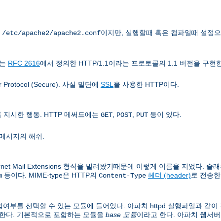
는
이지만, 실행할때 혹은 컴파일때 설정으
/etc/apache2/apache2.conf
치는
RFC 2616
에서 정의한 HTTP/1.1이라는 프로토콜의 1.1 버전을 구현
rotocol (Secure). 사실 밑단에
SSL
을 사용한 HTTP이다.
지시한 행동. HTTP 메써드에는
,
,
등이 있다.
GET
POST
PUT
메시지의 해쉬.
rnet Mail Extensions 형식을 빌려왔기때문에 이렇게 이름을 지었다. 슬래쉬
등이다. MIME-type은 HTTP의
헤더 (header)
로 전송한
m
Content-Type
여부를 선택할 수 있는 모듈에 들어있다. 아파치 httpd 실행파일과 같
 한다. 기본적으로 포함하는 모듈을
base 모듈
이라고 한다. 아파치 웹서