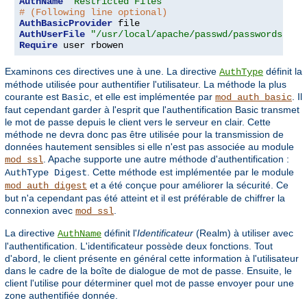
AuthName
"Restricted Files"
# (Following line optional)
AuthBasicProvider
AuthUserFile
"/usr/local/apache/passwd/passwords"
Require
 user rbowen
Examinons ces directives une à une. La directive
définit la
AuthType
méthode utilisée pour authentifier l'utilisateur. La méthode la plus
courante est
, et elle est implémentée par
. Il
Basic
mod_auth_basic
faut cependant garder à l'esprit que l'authentification Basic transmet
le mot de passe depuis le client vers le serveur en clair. Cette
méthode ne devra donc pas être utilisée pour la transmission de
données hautement sensibles si elle n'est pas associée au module
. Apache supporte une autre méthode d'authentification :
mod_ssl
. Cette méthode est implémentée par le module
AuthType Digest
et a été conçue pour améliorer la sécurité. Ce
mod_auth_digest
but n'a cependant pas été atteint et il est préférable de chiffrer la
connexion avec
.
mod_ssl
La directive
définit l'
Identificateur
(Realm) à utiliser avec
AuthName
l'authentification. L'identificateur possède deux fonctions. Tout
d'abord, le client présente en général cette information à l'utilisateur
dans le cadre de la boîte de dialogue de mot de passe. Ensuite, le
client l'utilise pour déterminer quel mot de passe envoyer pour une
zone authentifiée donnée.