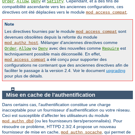
,
,
et
. Cependant, et à des fins de
Order
Allow
Deny
Satisfy
compatibilité ascendante vers les anciennes configurations, ces
directives ont été déplacées vers le module
.
mod_access_compat
Note
Les directives fournies par le module
sont
mod_access_compat
devenues obsolètes depuis la refonte du module
. Mélanger d'anciennes directives comme
mod_authz_host
,
ou
avec des nouvelles comme
est
Order
Allow
Deny
Require
techniquement possible mais déconseillé. En effet,
a été conçu pour supporter des
mod_access_compat
configurations ne contenant que des anciennes directives afin de
faciliter le passage à la version 2.4. Voir le document
upgrading
pour plus de détails.
Mise en cache de l'authentification
Dans certains cas, l'authentification constitue une charge
inacceptable pour un fournisseur d'authentification ou votre réseau.
Ceci est susceptible d'affecter les utilisateurs du module
(ou les fournisseurs tiers/personnalisés). Pour
mod_authn_dbd
résoudre ce problème, HTTPD 2.3/2.4 propose un nouveau
fournisseur de mise en cache,
, qui permet de
mod_authn_socache