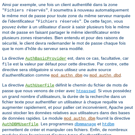
Ainsi par exemple, une fois un client authentifié dans la zone
, il soumettra à nouveau automatiquement
"Fichiers réservés"
le même mot de passe pour toute zone du même serveur marquée
de l'identificateur
. De cette façon, vous
"Fichiers réservés"
pouvez éviter à un utilisateur d'avoir à saisir plusieurs fois le même
mot de passe en faisant partager le même identificateur entre
plusieurs zones réservées. Bien entendu et pour des raisons de
sécurité, le client devra redemander le mot de passe chaque fois
que le nom d'hôte du serveur sera modifié.
La directive
est, dans ce cas, facultative, car
AuthBasicProvider
est la valeur par défaut pour cette directive. Par contre, cette
file
directive sera obligatoire si vous utilisez une autre source
d'authentification comme
ou
.
mod_authn_dbm
mod_authn_dbd
La directive
définit le chemin du fichier de mots de
AuthUserFile
passe que nous venons de créer avec
. Si vous possédez
htpasswd
un grand nombre d'utilisateurs, la durée de la recherche dans un
fichier texte pour authentifier un utilisateur à chaque requête va
augmenter rapidement, et pour pallier cet inconvénient, Apache peut
aussi stocker les données relatives aux utilisateurs dans des bases
de données rapides. Le module
fournit la directive
mod_authn_dbm
. Les programmes
et
AuthDBMUserFile
dbmmanage
htdbm
permettent de créer et manipuler ces fichiers. Enfin, de nombreux
modules tiers fournissent d'autres types d'authentification.