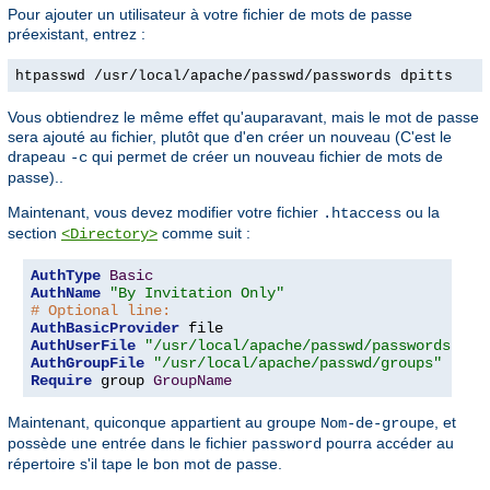
Pour ajouter un utilisateur à votre fichier de mots de passe
préexistant, entrez :
htpasswd /usr/local/apache/passwd/passwords dpitts
Vous obtiendrez le même effet qu'auparavant, mais le mot de passe
sera ajouté au fichier, plutôt que d'en créer un nouveau (C'est le
drapeau
qui permet de créer un nouveau fichier de mots de
-c
passe)..
Maintenant, vous devez modifier votre fichier
ou la
.htaccess
section
comme suit :
<Directory>
AuthType
Basic
AuthName
"By Invitation Only"
# Optional line:
AuthBasicProvider
AuthUserFile
"/usr/local/apache/passwd/passwords"
AuthGroupFile
"/usr/local/apache/passwd/groups"
Require
 group 
GroupName
Maintenant, quiconque appartient au groupe
, et
Nom-de-groupe
possède une entrée dans le fichier
pourra accéder au
password
répertoire s'il tape le bon mot de passe.