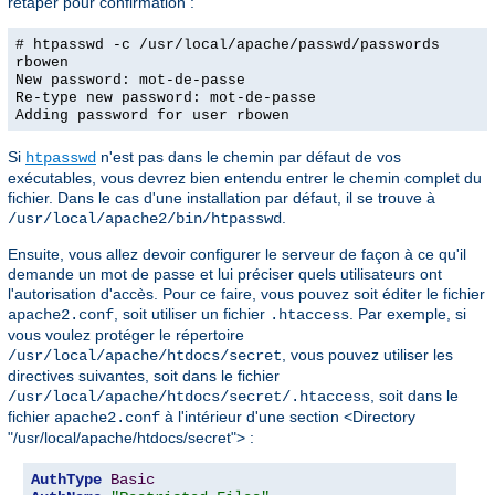
retaper pour confirmation :
# htpasswd -c /usr/local/apache/passwd/passwords
rbowen
New password: mot-de-passe
Re-type new password: mot-de-passe
Adding password for user rbowen
Si
n'est pas dans le chemin par défaut de vos
htpasswd
exécutables, vous devrez bien entendu entrer le chemin complet du
fichier. Dans le cas d'une installation par défaut, il se trouve à
.
/usr/local/apache2/bin/htpasswd
Ensuite, vous allez devoir configurer le serveur de façon à ce qu'il
demande un mot de passe et lui préciser quels utilisateurs ont
l'autorisation d'accès. Pour ce faire, vous pouvez soit éditer le fichier
, soit utiliser un fichier
. Par exemple, si
apache2.conf
.htaccess
vous voulez protéger le répertoire
, vous pouvez utiliser les
/usr/local/apache/htdocs/secret
directives suivantes, soit dans le fichier
, soit dans le
/usr/local/apache/htdocs/secret/.htaccess
fichier
à l'intérieur d'une section <Directory
apache2.conf
"/usr/local/apache/htdocs/secret"> :
AuthType
Basic