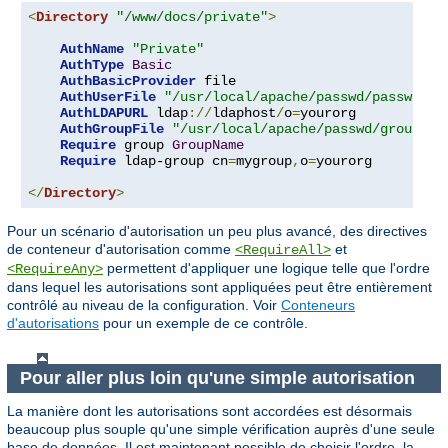
<
Directory
"/www/docs/private"
>
AuthName
"Private"
AuthType
Basic
AuthBasicProvider
 file

AuthUserFile
"/usr/local/apache/passwd/passwords
AuthLDAPURL
 ldap
://
ldaphost
/
o
=
yourorg

AuthGroupFile
"/usr/local/apache/passwd/groups"
Require
 group 
GroupName
Require
 ldap-group cn
=
mygroup
,
o
=
yourorg

</
Directory
>
Pour un scénario d'autorisation un peu plus avancé, des directives
de conteneur d'autorisation comme
et
<RequireAll>
permettent d'appliquer une logique telle que l'ordre
<RequireAny>
dans lequel les autorisations sont appliquées peut être entièrement
contrôlé au niveau de la configuration. Voir
Conteneurs
d'autorisations
pour un exemple de ce contrôle.
Pour aller plus loin qu'une simple autorisation
La manière dont les autorisations sont accordées est désormais
beaucoup plus souple qu'une simple vérification auprès d'une seule
base de données. Il est maintenant possible de choisir l'ordre, la