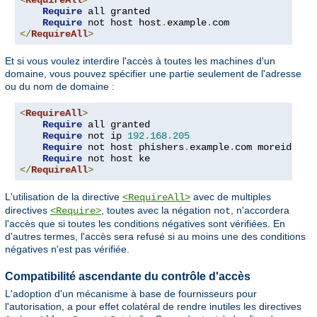
<
RequireAll
>
Require
 all granted

Require
 not host host
.
example
.
</
RequireAll
>
Et si vous voulez interdire l'accès à toutes les machines d'un
domaine, vous pouvez spécifier une partie seulement de l'adresse
ou du nom de domaine :
<
RequireAll
>
Require
 all granted

Require
 not ip 
192.168
.
205
Require
 not host phishers
.
example
.
com moreidiots
Require
</
RequireAll
>
L'utilisation de la directive
avec de multiples
<RequireAll>
directives
, toutes avec la négation
, n'accordera
<Require>
not
l'accès que si toutes les conditions négatives sont vérifiées. En
d'autres termes, l'accès sera refusé si au moins une des conditions
négatives n'est pas vérifiée.
Compatibilité ascendante du contrôle d'accès
L'adoption d'un mécanisme à base de fournisseurs pour
l'autorisation, a pour effet colatéral de rendre inutiles les directives